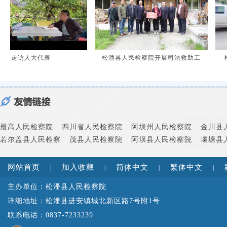
走访人大代表
松潘县人民检察院开展司法救助工
松潘
最高人民检察院
四川省人民检察院
阿坝州人民检察院
金川县
若尔盖县人民检察
茂县人民检察院
阿坝县人民检察院
壤塘县
网站首页
加入收藏
简体中文
繁体中文
|
|
|
|
主办单位：松潘县人民检察院
详细地址：松潘县进安镇城北新区路7号附1号
联系电话：0837-7233239