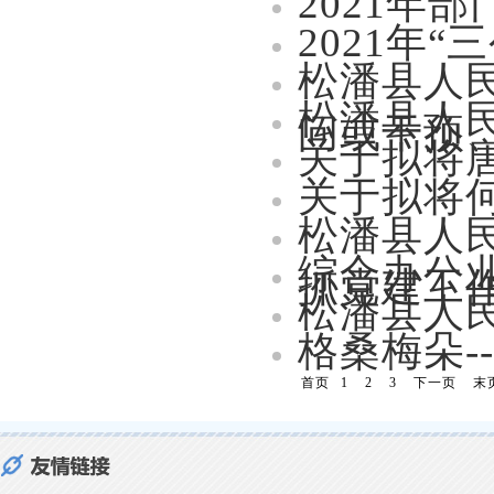
2021年
2021年
松潘县人民
松潘县人民
问或干预
关于拟将
关于拟将
松潘县人民
综合办公
抓党建工
松潘县人
格桑梅朵-
首页
1
2
3
下一页
末