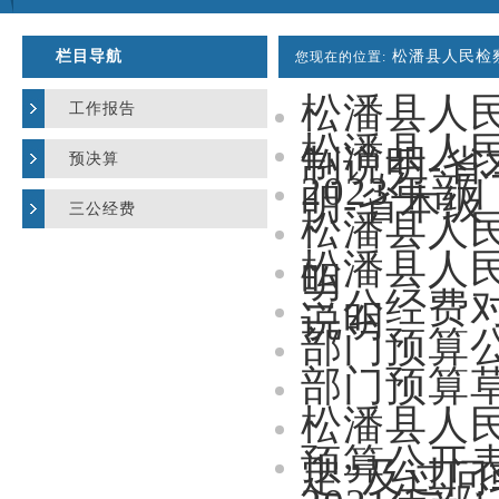
栏目导航
松潘县人民检
您现在的位置:
松潘县人民
工作报告
松潘县人民
制说明-
预决算
2023年
明-省本级
三公经费
松潘县人民
松潘县人民
明
三公经费
说明
部门预算公
部门预算草
松潘县人民
预算公开
定”及过