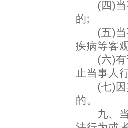
(
四
)
当
的
;
(
五
)
当
疾病等客
(
六
)
有
止当事人
(
七
)
因
的。
九、当事
法行为或