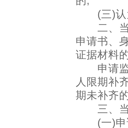
的
;
(
三
)
认
二、当事
申请书、
证据材料
申请监督
人限期补
期未补齐
三、当事
(
一
)
申