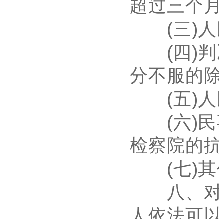
超过三个
(
三
)
人
(
四
)
判
分不服的
(
五
)
人
(
六
)
民
检察院的
(
七
)
其
八、对人
人依法可