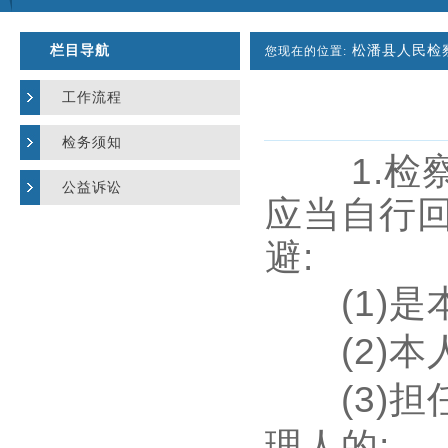
栏目导航
松潘县人民检
您现在的位置:
工作流程
检务须知
1.
检
公益诉讼
应当自行
避
:
(1)
是
(2)
本
(3)
担
理人的
;