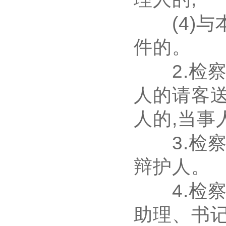
(4)
与
件的。
2.
检
人的请客
人的
,
当事
3.
检
辩护人。
4.
检
助理、书